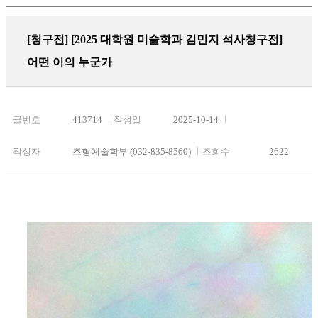
[청구전]
[2025 대학원 미술학과 김민지 석사청구전]
어떤 이의 누군가
글번호
413714
작성일
2025-10-14
작성자
조형예술학부 (032-835-8560)
조회수
2622