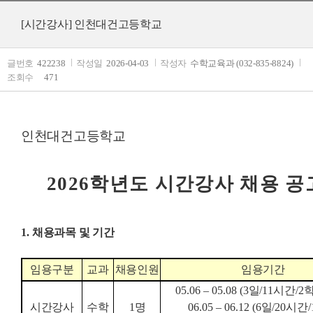
[시간강사] 인천대건고등학교
글번호
422238
작성일
2026-04-03
작성자
수학교육과 (032-835-8824)
조회수
471
인천대건고등학교
2026
학년도 시간강사 채용 공
1.
채용과목 및 기간
임용구분
교과
채용인원
임용기간
05.06
–
05.08 (3
일
/11
시간
/2
시간강사
수학
1
명
06.05
–
06.12 (6
일
/20
시간
/