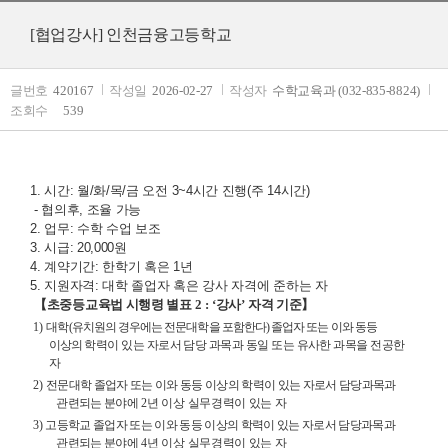
[협업강사] 인천금융고등학교
글번호
420167
작성일
2026-02-27
작성자
수학교육과 (032-835-8824)
조회수
539
1. 시간: 월/화/목/금 오전 3~4시간 진행(주 14시간)
- 협의후, 조율 가능
2. 업무: 수학 수업 보조
3. 시급: 20,000원
4. 계약기간: 한학기 혹은 1년
5. 지원자격: 대학 졸업자 혹은 강사 자격에 준하는 자
【
초중등교육법 시행령 별표
2 : ‘
강사
’
자격 기준
】
1)
대
학
(
유치원의 경우에는 전문대학을 포함한다
)
졸업자 또는 이와 동등
이상의
학력이 있는 자로서 담당 과목과 동일 또는 유사한 과목을 전공한
자
2)
전문대학 졸업자 또는 이와 동등 이상의 학력이 있는 자로서 담당과목과
관련되는 분야
에
2
년 이상 실무경력이 있는 자
3)
고등학교 졸업자 또는 이와 동등 이상의 학력이 있는 자로서 담당과목과
관련되는 분야
에
4
년 이상 실무경력이 있는 자