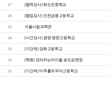
[협력강사] 화도진중학교
27
[협업강사] 인천금융고등학교
26
서울시립과학관
25
[시간강사] 광명 명문고등학교
24
[기간제] 강화고등학교
23
[학원] 강의하는아이들 송도김앤정
22
[기간제] 미추홀외국어고등학교
21