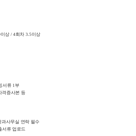
0
이상
/ 4
회차
3.5
이상
증빙서류
1
부
자격증사본 등
학과사무실 연락 필수
출서류 업로드