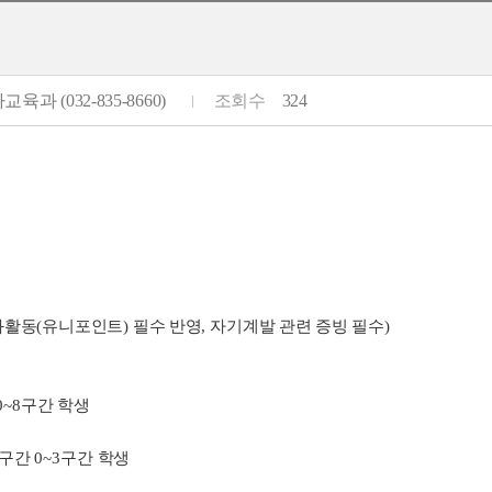
육과 (032-835-8660)
조회수
324
과활동
(
유니포인트
)
필수 반영
,
자기계발 관련 증빙 필수
)
0~8
구간 학생
득구간
0~3
구간 학생