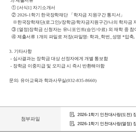
3)
제출서류
①
[
서식
1]
자기소개서
②
2026-1
학기 한국장학재단
「
학자금 지원구간 통지서
」
※
한국장학재단
(
로그인
)/
장학금
/
학자금지원구간
/
나의 학자금 
③
[
열정
]
장학금 신청자는 유니포인트
(
승인
/
수료
)
외 재학 중 참
④
제출서류
1
개의 파일로 저장
(
파일명
:
학과
_
학번
_
성명
*
압축
3.
기타사항
-
심사결과는 장학금 대상 선정자에게 개별 통보함
-
장학금 이중지급 및 오지급 시 즉시 반환해야함
문의
:
유아교육과 학과사무실
(032-835-8660)
2026-1학기 인천대사랑(도전) 
첨부파일
2026-1학기 인천대사랑(열정) 