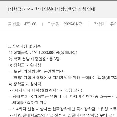
[장학금] 2026-1학기 인천대사랑장학금 신청 안내
글번호
423168
작성일
2026-04-22
작성자
유아교
1.
지원대상 및 기준
1)
장학금액
: 1
인
1,000,000
원
(
생활비성
)
2)
학과 선발 배정인원
:
총
3
명
3)
장학금 지원대상
- [
도전
]
가정형편이 곤란한 학생
- [
열정
]
다양한 영역에서 자기계발을 위해 노력하는 학생
(
비교
4)
장학금 지원자격
- 8
학기 이내 재학생
(
초과학기자 신청 불가
)
-
당해 학기 국가장학금 유형
Ⅰ
·
Ⅱ
,
다자녀 신청자 중 소득구간
-
재학중
4
회까지 가능
- 3~4
회차 신청 대상자는 한국장학재단 국가장학금
Ⅰ
유형 소
- (
재
)
인천대학교발전기금 선정 시 인천대사랑장학금 수혜 불가