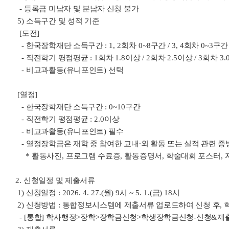
-
등록금 미납자 및 분납자 신청 불가
5)
소득구간 및 성적 기준
[
도전
]
-
한국장학재단 소득구간
: 1, 2
회차
0~8
구간
/ 3, 4
회차
0~3
구간
-
직전학기 평점평균
: 1
회차
1.8
이상
/ 2
회차
2.5
이상
/ 3
회차
3.
-
비교과활동
(
유니포인트
)
선택
[
열정
]
-
한국장학재단 소득구간
: 0~10
구간
-
직전학기 평점평균
: 2.0
이상
-
비교과활동
(
유니포인트
)
필수
-
열정장학금은 재학 중 참여한 교내
∙
외 활동 또는 실적 관련 
*
활동사진
,
프로그램 수료증
,
활동증명서
,
학술대회 포스터
,
2.
신청일정 및 제출서류
1)
신청일정
: 2026. 4. 27.(
월
) 9
시
~ 5. 1.(
금
) 18
시
2)
신청방법
:
통합정보시스템에 제출서류 업로드하여 신청 후
,
- [
통합
]
학사행정
>
장학
>
장학금신청
>
학생장학금신청
-
신청
&
제