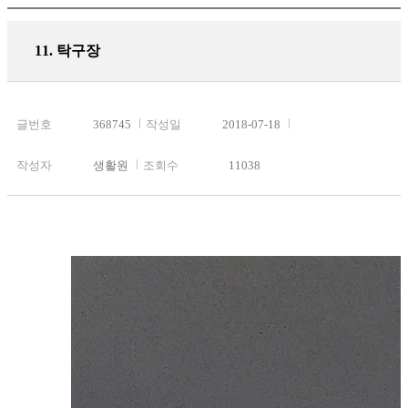
11. 탁구장
글번호
368745
작성일
2018-07-18
작성자
생활원
조회수
11038