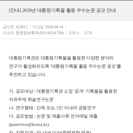
[안내] 2026년 대통령기록물 활용 우수논문 공모 안내
글번호
422811
작성일
2026-04-14
작성자
문헌정보학과 (032-835-8750)
조회수
1176
대통령기록관은 대통령기록물을 활용한 다양한 분야의
연구가 활성화되도록
'
대통령기록물 활용 우수논문 공모
'
를
추진하고 있습니다
.
가
.
공모대상
:
대통령기록관 소장
'
공개
'
기록물을 활용한
자유주제 학술연구논문
나
.
연구형태
:
단독 또는
3
인 이내의 공동연구
다
.
공모방법
:
논문 및 제출서류 전자메일 제출
(paservice@korea.kr)
라
.
지원자격
:
만
18
세 이상
(
학력제한 없음
)