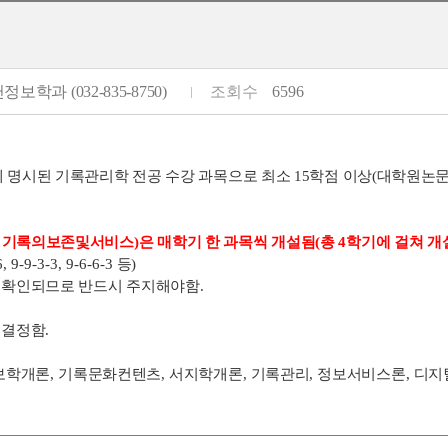
정보학과 (032-835-8750)
조회수
6596
에 명시된 기록관리학 전공 수강 과목으로 최소 15학점 이상(대학원논
,
기록의보존및서비스
)
은 매학기 한 과목씩 개설됨(총
4
학기에 걸쳐 개
6, 9-9-3-3, 9-6-6-3
등
)
가 확인되므로 반드시 주지해야함.
 결정함
.
보학개론
,
기록문화컨텐츠
,
서지학개론
,
기록관리
,
정보서비스론
,
디지