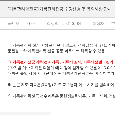
[기록관리학전공] 기록관리전공 수강신청 및 유의사항 안내
글번호
400996
작성일
2025-02-04
작성자
문헌
※
기록관리학 전공 학생은
이수에 필요한
24
학점중
내규<표 2>
문헌정보학
/
기록관리학 전공 공통
과목으로 취득할 수 있음.
※ 기록관리전공과목
(
전자기록
,
기록의조직
, 기록의
선별과평가
(
학기별 이수 계획은 다음에 예와 같이 설계할 수 있음 예
; 6-6-6-
대학원 졸업 사정 시 내규에 의해 기록관리전공 과목 이수 여부
※
논문 지도 과목은
(3
학점
)
지도 교수님과 이수 시기를 협의하여
※
기록관리학전공 선수과목은
문헌정보학개론
,
기록과사회
,
정