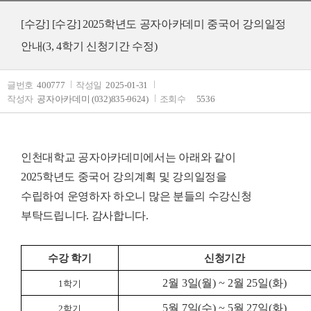
[수강]
[수강]
2025학년도 공자아카데미 중국어 강의일정
안내(3, 4학기 신청기간 수정)
글번호
400777
작성일
2025-01-31
작성자
공자아카데미 (032)835-9624)
조회수
5536
인천대학교 공자아카데미에서는 아래와 같이
2025학년도 중국어 강의계획 및 강의일정을
수립하여
운영하자 하오니
많은 분들의 수강신청
부탁드립니다. 감사합니다.
수강 학기
신청기간
2
월
3
일
(
월
) ~ 2
월
25
일
(
화
)
1학기
5
월
7
일
(
수
) ~ 5
월
27
일
(
화
)
2학기