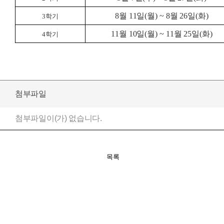
8
월 11
일
(
월
) ~ 8
월
26
일
(
화
)
3학기
11
월 10
일
(
월
) ~ 11
월
25
일
(
화
)
4학기
첨부파일
첨부파일이(가) 없습니다.
목록