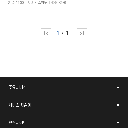
2022.11.30
도시건축학부
6166
1
1
주요서비스
주요서비스
교무회의방송
서비스 지킴이
서비스 지킴이
교수채용
묻고 답하기
관련사이트
관련사이트