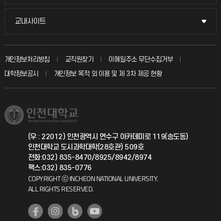
시설예약
불친절신고
국방헬프콜
교내사이트
교내사이트
인터넷증명
자주 묻는 질문(FAQ)
발전기금
교수회
입학안내
개인정보처리방침
교직원찾기
이메일주소 무단수집거부
칭찬마당
산학협력단
교육혁신본부
대학정보공시
개인정보 목적 외 이용 및 제 3차 제공 현황
직원채용
학생서비스 지킴이
소비자생활협동조합
국제교류과
취업정보(학생)
총동문회
국제지원과
(우 : 22012) 인천광역시 연수구 아카데미로 119(송도동)
인천대학교 도시과학대학(28호관) 509호
공자아카데미
전화:032) 835-8470/8925/8942/8974
팩스:032) 835-0776
기초교육원
COPYRIGHT ⓒ INCHEON NATIONAL UNIVERSITY.
ALL RIGHTS RESERVED.
공학교육혁신센터